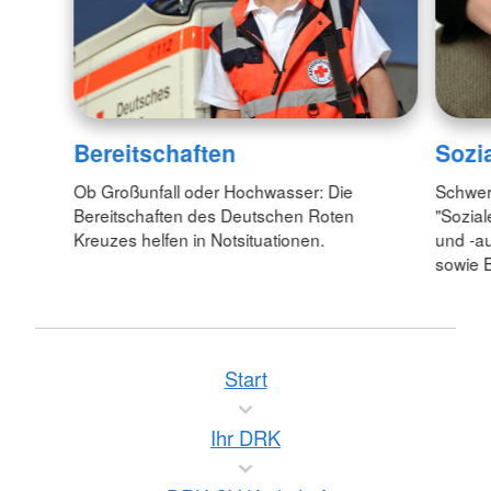
Bereitschaften
Sozi
Ob Großunfall oder Hochwasser: Die
Schwer
Bereitschaften des Deutschen Roten
"Sozial
Kreuzes helfen in Notsituationen.
und -au
sowie 
Start
Ihr DRK