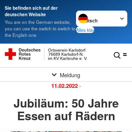
Sie befinden sich auf der
Sprache wechseln zu
deutschen Website
You are on the German website,
you can use the switch to switch to
Alles klar
the English one
Ortsverein Karlsdorf
76689 Karlsdorf-N.
im KV Karlsruhe e. V.
Meldung
11.02.2022
·
Jubiläum: 50 Jahre
Essen auf Rädern