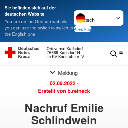
Sie befinden sich auf der
Sprache wechseln zu
deutschen Website
You are on the German website,
you can use the switch to switch to
Alles klar
the English one
Ortsverein Karlsdorf
76689 Karlsdorf-N.
im KV Karlsruhe e. V.
Meldung
02.09.2022
·
Erstellt von
b.reineck
Nachruf Emilie
Schlindwein