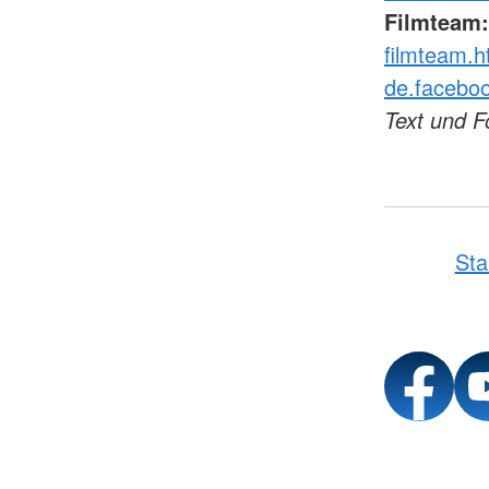
Filmteam:
filmteam.h
de.faceboo
Text und F
Sta