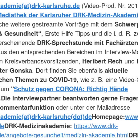
ademie(at)drk-karlsruhe.de
(Video-Prod. Nr. 201
ediathek der Karlsruher DRK-Medizin-Akadem
iche weitere gestreamte Vorträge mit dem
Schwer
& Gesundheit“
, Erste Hilfe Tipps und die i. d. R. 
erscheinende
DRK-Sprechstunde mit Fachärzte
us den entsprechenden Bereichen im Interview-M
n Kreisverbandsvorsitzenden,
Heribert Rech
und
ter Gonska
. Dort finden Sie ebenfalls
aktuelle
schen Themen zu COVID-19
, wie z. B. eine Video-
 zum
"
Schutz gegen CORONA: Richtig Hände
.
Die Interviewpartner beantworten gerne Frage
Kommentarfunktion
oder unter der Mailadresse
ademie(at)drk-karlsruhe(dot)de
Homepage:
www.
de
DRK-Medizinakademie:
https://www.drk-
de/angebote/gesundheit/medizin-akademie.html
DR