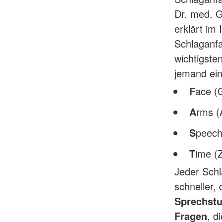
Dr. med. G
erklärt im
Schlaganfa
wichtigste
jemand eine
F
ace (
A
rms (
S
peech
T
ime (Z
Jeder Schl
schneller,
Sprechst
Fragen
, d