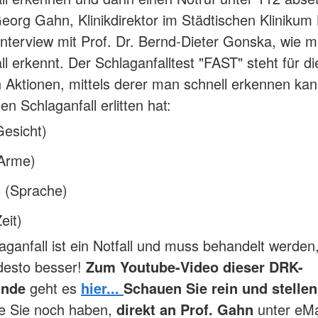
eorg Gahn, Klinikdirektor im Städtischen Klinikum
 Interview mit Prof. Dr. Bernd-Dieter Gonska, wie 
ll erkennt. Der Schlaganfalltest "FAST" steht für di
n Aktionen, mittels derer man schnell erkennen kan
n Schlaganfall erlitten hat:
Gesicht)
Arme)
 (Sprache)
eit)
aganfall ist ein Notfall und muss behandelt werden,
 desto besser!
Zum Youtube-Video dieser DRK-
unde
geht es
hier...
Schauen Sie rein und stellen
ie Sie noch haben,
direkt an Prof. Gahn
unter eMa