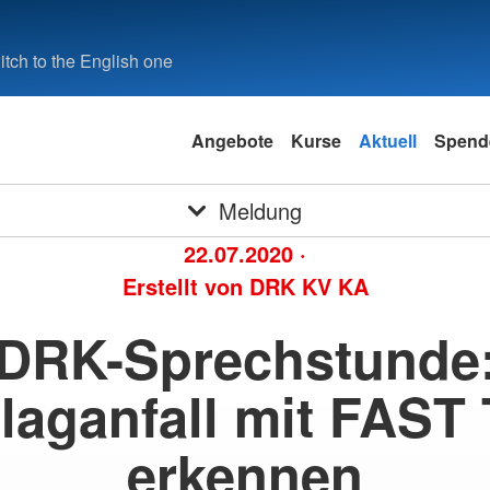
tch to the English one
Angebote
Kurse
Aktuell
Spend
Meldung
22.07.2020
·
Erstellt von
DRK KV KA
DRK-Sprechstunde
laganfall mit FAST 
erkennen