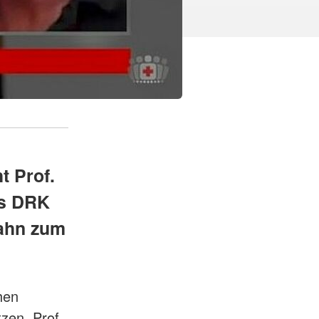
t Prof.
es DRK
Gahn zum
hen
zen. Prof.