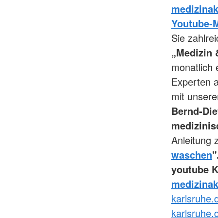
medizinak
Youtube-M
Sie zahlre
„Medizin 
monatlich 
Experten a
mit unsere
Bernd-Die
medizini
Anleitung
waschen
"
youtube 
medizinak
karlsruhe.
karlsruhe.