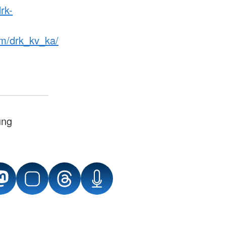
rk-
m/drk_kv_ka/
ung