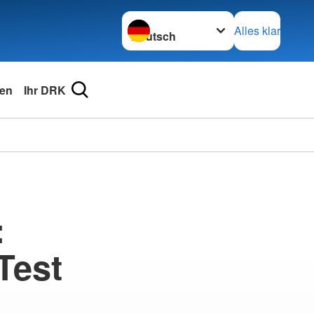
Sprache wechseln zu
Alles klar
en
Ihr DRK
:
Test