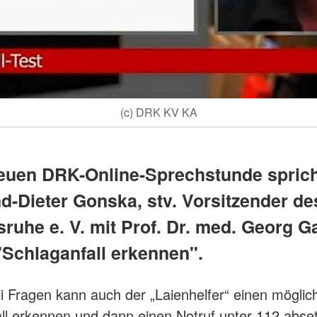
(c) DRK KV KA
neuen DRK-Online-Sprechstunde sprich
nd-Dieter Gonska, stv. Vorsitzender d
sruhe e. V. mit Prof. Dr. med. Georg 
Schlaganfall erkennen".
ei Fragen kann auch der „Laienhelfer“ einen möglic
ll erkennen und dann einen Notruf unter 112 abset