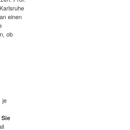
 Karlsruhe
man einen
e
n, ob
 je
 Sie
il