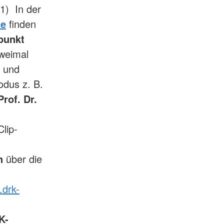
1) In der
ie
finden
punkt
zweimal
n
und
odus z. B.
Prof. Dr.
Clip-
n
über die
drk-
K-