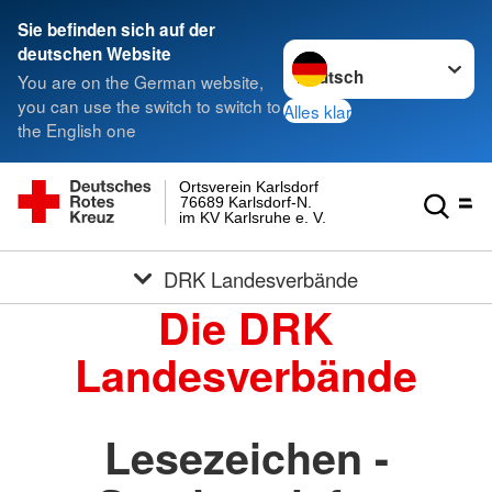
Sie befinden sich auf der
Sprache wechseln zu
deutschen Website
You are on the German website,
you can use the switch to switch to
Alles klar
the English one
Ortsverein Karlsdorf
76689 Karlsdorf-N.
im KV Karlsruhe e. V.
DRK Landesverbände
Die DRK
Landesverbände
Lesezeichen -